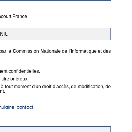
ncourt France
NIL
par la
C
ommission
N
ationale de l'
I
nformatique et des
ent confidentielles.
 titre onéreux.
t à tout moment d'un droit d'accès, de modification, de
nt.
mulaire contact